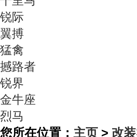
千里马
锐际
翼搏
猛禽
撼路者
锐界
金牛座
烈马
您所在位置：
主页
>
改装