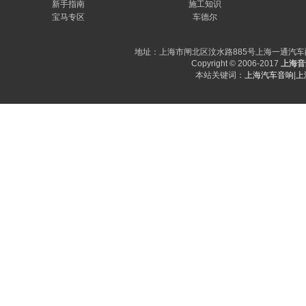
新手指南
施工知识
宝马专区
车德尔
地址：上海市闸北区汶水路885号上海一通汽车配件市场D
Copyright © 2006-2017
上海音
本站关键词：
上海汽车音响
|
上