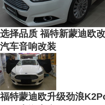
选择品质 福特新蒙迪欧改
汽车音响改装
福特蒙迪欧升级劲浪K2P