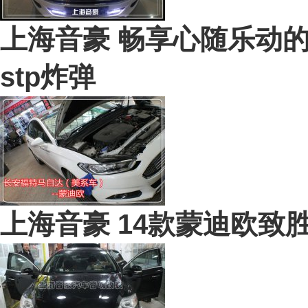
上海音豪 畅享心随乐动的
stp炸弹
上海音豪 14款蒙迪欧致